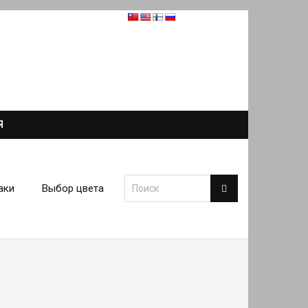
Я
аки
Выбор цвета