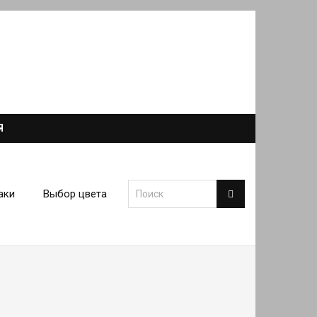
Я
аки
Выбор цвета