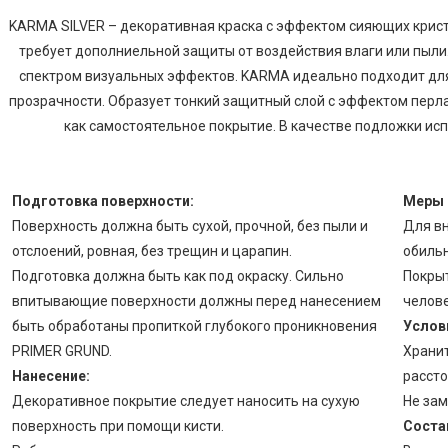
KARMA SILVER – декоративная краска с эффектом сияющих криста
требует дополниельной защиты от воздействия влаги или пыли.
спектром визуальных эффектов. KARMA идеально подходит для
прозрачности. Образует тонкий защитный слой с эффектом пер
как самостоятельное покрытие. В качестве подложки ис
Подготовка поверхности:
Меры 
Поверхность должна быть сухой, прочной, без пыли и
Для вн
отслоений, ровная, без трещин и царапин.
обильн
Подготовка должна быть как под окраску. Сильно
Покрыт
впитывающие поверхности должны перед нанесением
челов
быть обработаны пропиткой глубокого проникновения
Услов
PRIMER GRUND.
Хранит
Нанесение:
рассто
Декоративное покрытие следует наносить на сухую
Не за
поверхность при помощи кисти.
Соста