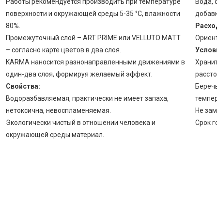
Работы рекомендуется производить при температуре
Вода, 
поверхности и окружающей среды 5-35 °С, влажности
добавк
80%.
Расхо
Промежуточный слой – ART PRIME или VELLUTO MATT
Ориент
– согласно карте цветов в два слоя.
Услови
KARMA наносится разнонаправленными движениями в
Хранит
один-два слоя, формируя желаемый эффект.
рассто
Свойства:
Беречь
Водоразбавляемая, практически не имеет запаха,
темпер
нетоксична, невоспламеняемая.
Не за
Экологически чистый в отношении человека и
Срок г
окружающей среды материал.