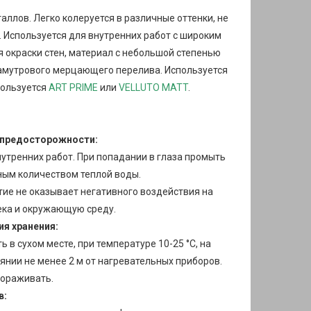
ллов. Легко колеруется в различные оттенки, не
 Используется для внутренних работ с широким
 окраски стен, материал с небольшой степенью
ламутрового мерцающего перелива. Используется
пользуется
ART PRIME
или
VELLUTO MATT
.
предосторожности:
утренних работ. При попадании в глаза промыть
ым количеством теплой воды.
ие не оказывает негативного воздействия на
ека и окружающую среду.
ия хранения:
ь в сухом месте, при температуре 10-25 °С, на
янии не менее 2 м от нагревательных приборов.
мораживать.
в: