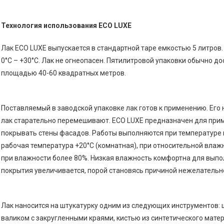
Технология использования ECO LUXE
Лак ECO LUXE выпускается в стандартной таре емкостью 5 литров.
0°С – +30°С. Лак не огнеопасен. Пятилитровой упаковки обычно д
площадью 40-60 квадратных метров.
Поставляемый в заводской упаковке лак готов к применению. Его
лак старательно перемешивают. ECO LUXE предназначен для при
покрывать стены фасадов. Работы выполняются при температуре 
рабочая температура +20°С (комнатная), при относительной влаж
при влажности более 80%. Низкая влажность комфортна для вып
покрытия увеличивается, порой становясь причиной нежелательн
Лак наносится на штукатурку одним из следующих инструментов:
валиком с закругленными краями, кистью из синтетического мате