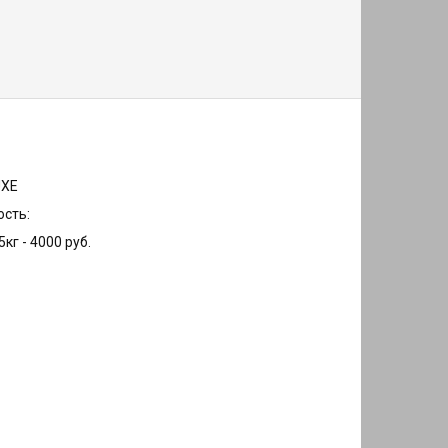
UXE
сть:
5кг - 4000 руб.