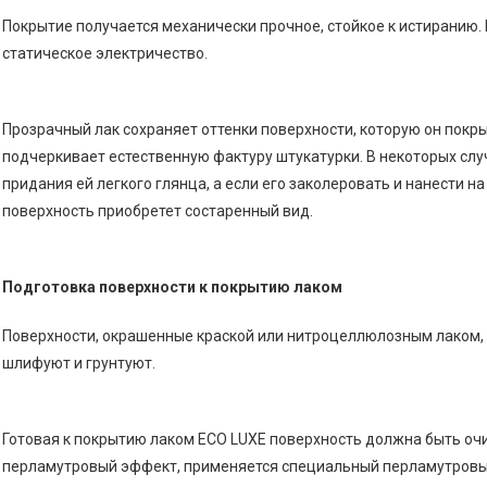
Покрытие получается механически прочное, стойкое к истиранию. 
статическое электричество.
Прозрачный лак сохраняет оттенки поверхности, которую он покры
подчеркивает естественную фактуру штукатурки. В некоторых слу
придания ей легкого глянца, а если его заколеровать и нанести н
поверхность приобретет состаренный вид.
Подготовка поверхности к покрытию лаком
Поверхности, окрашенные краской или нитроцеллюлозным лаком, 
шлифуют и грунтуют.
Готовая к покрытию лаком ECO LUXE поверхность должна быть оч
перламутровый эффект, применяется специальный перламутровы