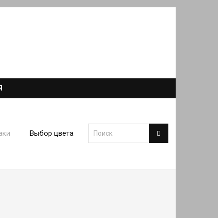
Я
аки
Выбор цвета