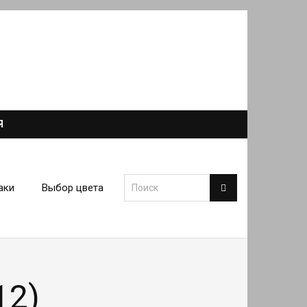
Я
аки
Выбор цвета
12)