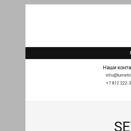
Наши конта
info@lumetri
+7 812 222-
SE