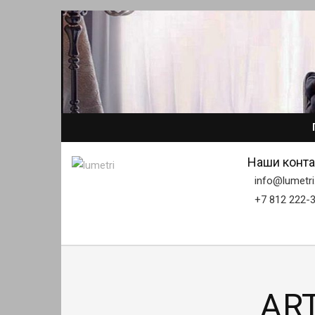
Наши конта
info@lumetri
+7 812 222-
AR