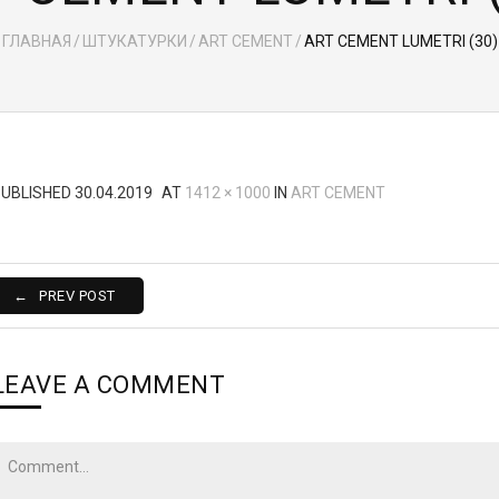
ГЛАВНАЯ
/
ШТУКАТУРКИ
/
ART CEMENT
/
ART CEMENT LUMETRI (30)
PUBLISHED
30.04.2019
AT
1412 × 1000
IN
ART CEMENT
PREV POST
LEAVE A COMMENT