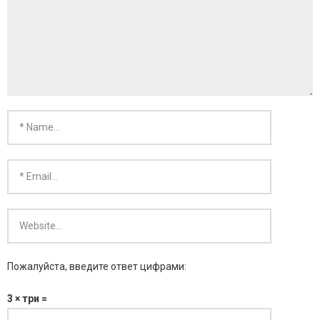
- KARMA SILVER
- KARMA GOLD
Пожалуйста, введите ответ цифрами:
3 × три =